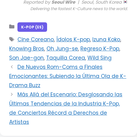
Reported by
Seoul Wire
| Seoul, South Korea
Delivering the fastest K-Culture news to the world.
Categorías
K-POP (ES)
Etiquetas
Cine Coreano
,
Ídolos K-pop
,
Izuna Koko
,
Knowing Bros
,
Oh Jung-se
,
Regreso K-Pop
,
Son Jae-gon
,
Taquilla Corea
,
Wild Sing
De Nuevos Rom-Coms a Finales
Emocionantes: Subiendo la Última Ola de K-
Drama Buzz
Más Allá del Escenario: Desglosando las
Últimas Tendencias de la Industria K-Pop,
de Conciertos Récord a Derechos de
Artistas