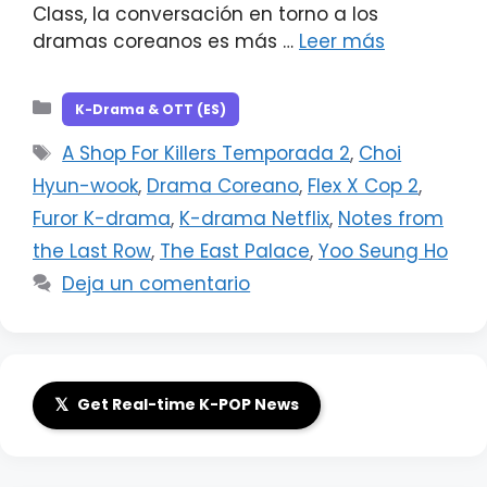
Class, la conversación en torno a los
dramas coreanos es más …
Leer más
Categorías
K-Drama & OTT (ES)
Etiquetas
A Shop For Killers Temporada 2
,
Choi
Hyun-wook
,
Drama Coreano
,
Flex X Cop 2
,
Furor K-drama
,
K-drama Netflix
,
Notes from
the Last Row
,
The East Palace
,
Yoo Seung Ho
Deja un comentario
𝕏
Get Real-time K-POP News