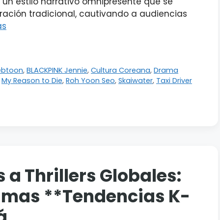
es un estilo narrativo omnipresente que se
rración tradicional, cautivando a audiencias
ás
ebtoon
,
BLACKPINK Jennie
,
Cultura Coreana
,
Drama
,
My Reason to Die
,
Roh Yoon Seo
,
Skaiwater
,
Taxi Driver
a Thrillers Globales:
imas **Tendencias K-
á