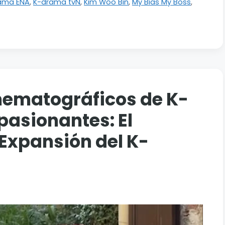
ama ENA
,
K-drama tvN
,
Kim Woo Bin
,
My Bias My Boss
,
nematográficos de K-
pasionantes: El
Expansión del K-