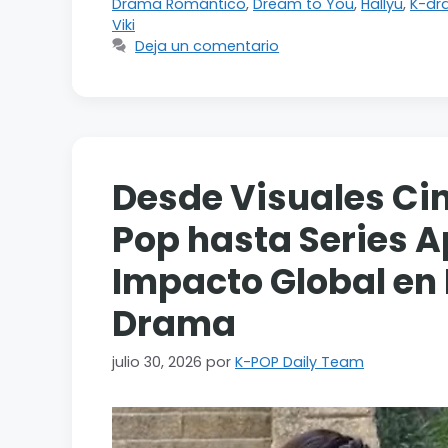
Drama Romántico
,
Dream to You
,
Hallyu
,
K-dr
Viki
Deja un comentario
Desde Visuales Ci
Pop hasta Series A
Impacto Global en 
Drama
julio 30, 2026
por
K-POP Daily Team