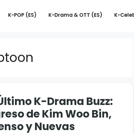
K-POP (ES)
K-Drama & OTT (ES)
K-Celeb
btoon
Último K-Drama Buzz:
reso de Kim Woo Bin,
enso y Nuevas