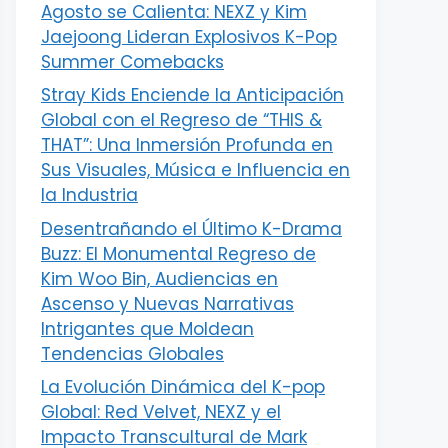
Agosto se Calienta: NEXZ y Kim
Jaejoong Lideran Explosivos K-Pop
Summer Comebacks
Stray Kids Enciende la Anticipación
Global con el Regreso de “THIS &
THAT”: Una Inmersión Profunda en
Sus Visuales, Música e Influencia en
la Industria
Desentrañando el Último K-Drama
Buzz: El Monumental Regreso de
Kim Woo Bin, Audiencias en
Ascenso y Nuevas Narrativas
Intrigantes que Moldean
Tendencias Globales
La Evolución Dinámica del K-pop
Global: Red Velvet, NEXZ y el
Impacto Transcultural de Mark