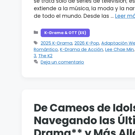
se trata solo de series de televisión; 
extiende a la música, la moda y la na
de todo el mundo. Desde las …
Leer m
Categorías
K-Drama & OTT (ES)
Etiquetas
2025 K-Drama
,
2026 K-Pop
,
Adaptación W
Romántico
,
K-Drama de Acción
,
Lee Chae Min
3
,
The K2
Deja un comentario
De Cameos de Idols 
Navegando las Últ
Drama** y Más All