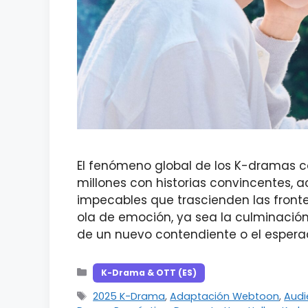
El fenómeno global de los K-dramas c
millones con historias convincentes, 
impecables que trascienden las front
ola de emoción, ya sea la culminació
de un nuevo contendiente o el espera
Categorías
K-Drama & OTT (ES)
Etiquetas
2025 K-Drama
,
Adaptación Webtoon
,
Audi