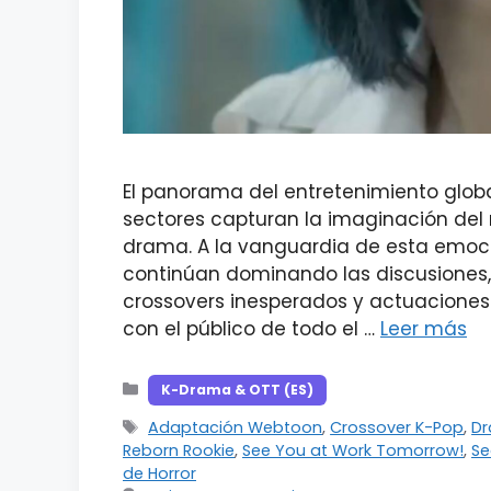
El panorama del entretenimiento glob
sectores capturan la imaginación del
drama. A la vanguardia de esta emoc
continúan dominando las discusiones,
crossovers inesperados y actuacione
con el público de todo el …
Leer más
Categorías
K-Drama & OTT (ES)
Etiquetas
Adaptación Webtoon
,
Crossover K-Pop
,
Dr
Reborn Rookie
,
See You at Work Tomorrow!
,
Se
de Horror