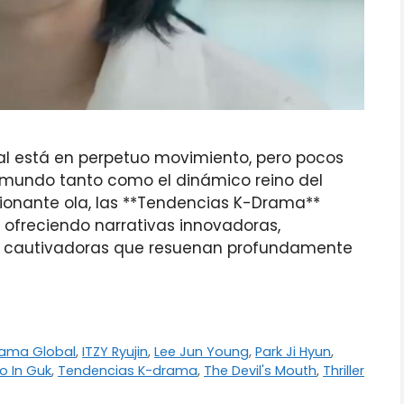
al está en perpetuo movimiento, pero pocos
 mundo tanto como el dinámico reino del
ionante ola, las **Tendencias K-Drama**
 ofreciendo narrativas innovadoras,
s cautivadoras que resuenan profundamente
ama Global
,
ITZY Ryujin
,
Lee Jun Young
,
Park Ji Hyun
,
o In Guk
,
Tendencias K-drama
,
The Devil's Mouth
,
Thriller