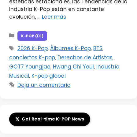
estéticas estacionales, las Tendencias de la
Industria K-Pop están en constante
evolución, …
Leer más
Categorías
K-POP (ES)
Etiquetas
2026 K-Pop
,
Álbumes K-Pop
,
BTS
,
conciertos K-pop
,
Derechos de Artistas
,
GOT7 Youngjae
,
Hwang Chi Yeul
,
Industria
Musical
,
K-pop global
Deja un comentario
𝕏
Get Real-time K-POP News