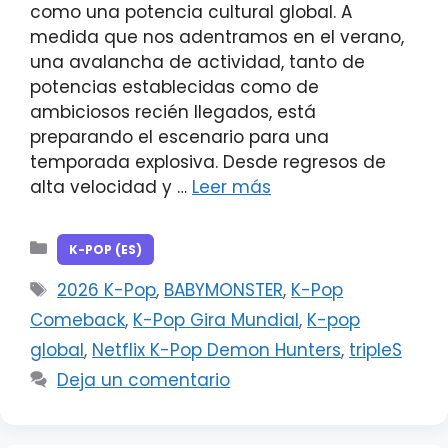
como una potencia cultural global. A
medida que nos adentramos en el verano,
una avalancha de actividad, tanto de
potencias establecidas como de
ambiciosos recién llegados, está
preparando el escenario para una
temporada explosiva. Desde regresos de
alta velocidad y …
Leer más
Categorías
K-POP (ES)
Etiquetas
2026 K-Pop
,
BABYMONSTER
,
K-Pop
Comeback
,
K-Pop Gira Mundial
,
K-pop
global
,
Netflix K-Pop Demon Hunters
,
tripleS
Deja un comentario