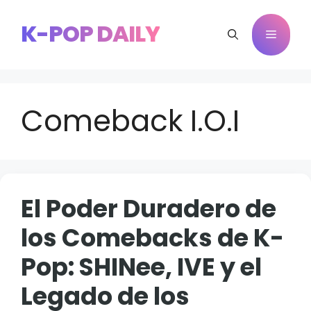
Saltar
al
K-POP DAILY
Menú
contenido
Comeback I.O.I
El Poder Duradero de
los Comebacks de K-
Pop: SHINee, IVE y el
Legado de los