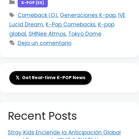
Categorías
K-POP (ES)
Etiquetas
Comeback I.O.I
,
Generaciones K-pop
,
IVE
Lucid Dream
,
K-Pop Comebacks
,
K-pop
global
,
SHINee Atmos
,
Tokyo Dome
Deja un comentario
𝕏
Get Real-time K-POP News
Recent Posts
Stray Kids Enciende la Anticipación Global