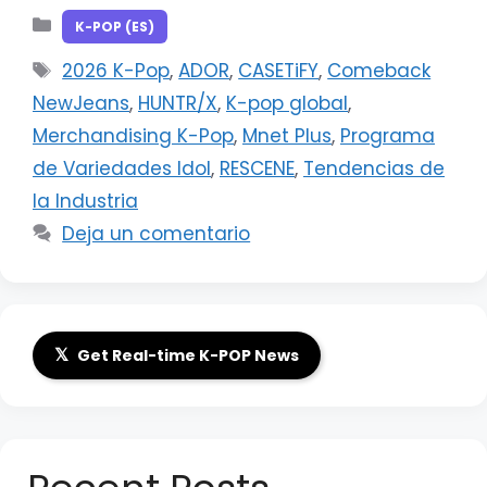
Categorías
K-POP (ES)
Etiquetas
2026 K-Pop
,
ADOR
,
CASETiFY
,
Comeback
NewJeans
,
HUNTR/X
,
K-pop global
,
Merchandising K-Pop
,
Mnet Plus
,
Programa
de Variedades Idol
,
RESCENE
,
Tendencias de
la Industria
Deja un comentario
𝕏
Get Real-time K-POP News