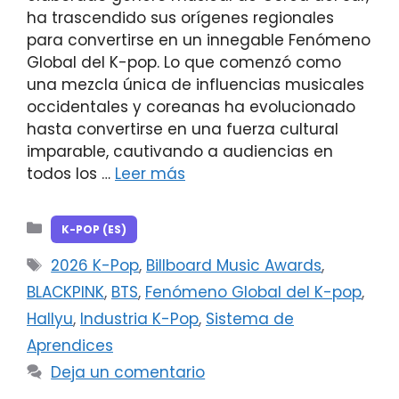
ha trascendido sus orígenes regionales
para convertirse en un innegable Fenómeno
Global del K-pop. Lo que comenzó como
una mezcla única de influencias musicales
occidentales y coreanas ha evolucionado
hasta convertirse en una fuerza cultural
imparable, cautivando a audiencias en
todos los …
Leer más
Categorías
K-POP (ES)
Etiquetas
2026 K-Pop
,
Billboard Music Awards
,
BLACKPINK
,
BTS
,
Fenómeno Global del K-pop
,
Hallyu
,
Industria K-Pop
,
Sistema de
Aprendices
Deja un comentario