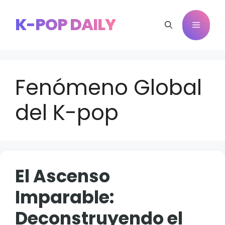
Saltar
al
K-POP DAILY
Menú
contenido
Fenómeno Global
del K-pop
El Ascenso
Imparable:
Deconstruyendo el