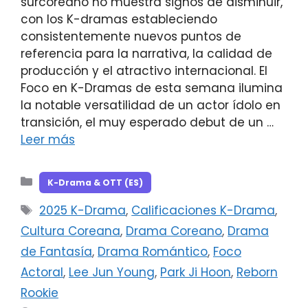
surcoreano no muestra signos de disminuir,
con los K-dramas estableciendo
consistentemente nuevos puntos de
referencia para la narrativa, la calidad de
producción y el atractivo internacional. El
Foco en K-Dramas de esta semana ilumina
la notable versatilidad de un actor ídolo en
transición, el muy esperado debut de un …
Leer más
Categorías
K-Drama & OTT (ES)
Etiquetas
2025 K-Drama
,
Calificaciones K-Drama
,
Cultura Coreana
,
Drama Coreano
,
Drama
de Fantasía
,
Drama Romántico
,
Foco
Actoral
,
Lee Jun Young
,
Park Ji Hoon
,
Reborn
Rookie