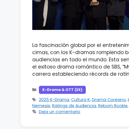
La fascinación global por el entrete
cimas, con los K-dramas rompiendo b
audiencias en todo el mundo. Esta sem
el exitoso drama romántico de SBS, “M
carrera estableciendo récords de rat
Categorías
K-Drama & OTT (ES)
Etiquetas
2025 K-Drama
,
Cultura K
,
Drama Coreano
,
Nemesis
,
Ratings de Audiencia
,
Reborn Rookie
Deja un comentario