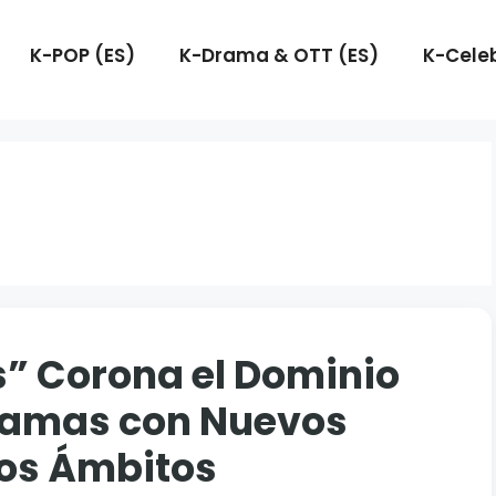
K-POP (ES)
K-Drama & OTT (ES)
K-Celeb
” Corona el Dominio
ramas con Nuevos
los Ámbitos