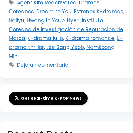
Etiquetas
Agent Kim Reactivated
,
Dramas
Coreanos
,
Dream to You
,
Estrenos K-dramas
,
Hallyu
,
Hwang In Youp
,
Hyeri
,
Instituto
Coreano de Investigación de Reputación de
Marca
,
K-drama julio
,
K-drama romance
,
K-
drama thriller
,
Lee Sang Yeob
,
Namkoong
Min
Deja un comentario
𝕏
Get Real-time K-POP News