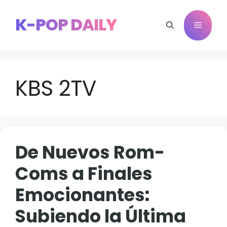
Saltar
al
K-POP DAILY
Menú
contenido
KBS 2TV
De Nuevos Rom-
Coms a Finales
Emocionantes:
Subiendo la Última