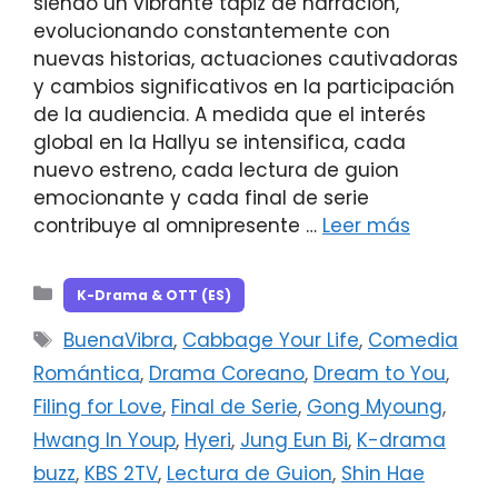
siendo un vibrante tapiz de narración,
evolucionando constantemente con
nuevas historias, actuaciones cautivadoras
y cambios significativos en la participación
de la audiencia. A medida que el interés
global en la Hallyu se intensifica, cada
nuevo estreno, cada lectura de guion
emocionante y cada final de serie
contribuye al omnipresente …
Leer más
Categorías
K-Drama & OTT (ES)
Etiquetas
BuenaVibra
,
Cabbage Your Life
,
Comedia
Romántica
,
Drama Coreano
,
Dream to You
,
Filing for Love
,
Final de Serie
,
Gong Myoung
,
Hwang In Youp
,
Hyeri
,
Jung Eun Bi
,
K-drama
buzz
,
KBS 2TV
,
Lectura de Guion
,
Shin Hae