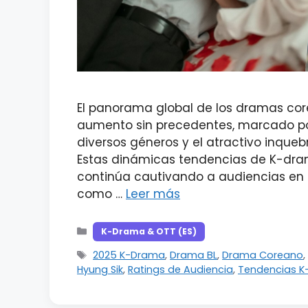
El panorama global de los dramas co
aumento sin precedentes, marcado por
diversos géneros y el atractivo inqueb
Estas dinámicas tendencias de K-dra
continúa cautivando a audiencias en 
como …
Leer más
Categorías
K-Drama & OTT (ES)
Etiquetas
2025 K-Drama
,
Drama BL
,
Drama Coreano
Hyung Sik
,
Ratings de Audiencia
,
Tendencias 