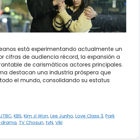
reanos está experimentando actualmente un
 cifras de audiencia récord, la expansión a
rantable de carismáticos actores principales.
ma destacan una industria próspera que
todo el mundo, consolidando su estatus
,
JTBC
,
KBS
,
Kim Ji Won
,
Lee Junho
,
Love Class 3
,
Park
K-drama
,
TV Chosun
,
tvN
,
Viki