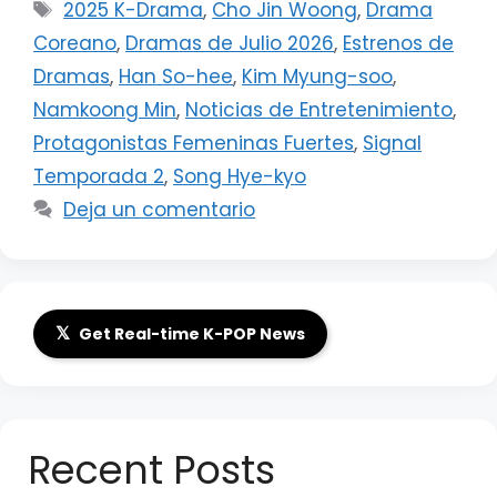
Etiquetas
2025 K-Drama
,
Cho Jin Woong
,
Drama
Coreano
,
Dramas de Julio 2026
,
Estrenos de
Dramas
,
Han So-hee
,
Kim Myung-soo
,
Namkoong Min
,
Noticias de Entretenimiento
,
Protagonistas Femeninas Fuertes
,
Signal
Temporada 2
,
Song Hye-kyo
Deja un comentario
𝕏
Get Real-time K-POP News
Recent Posts