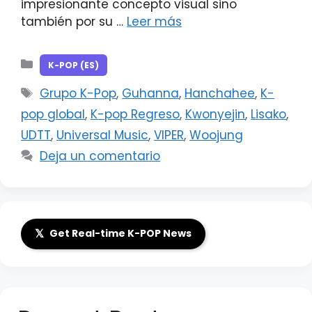
impresionante concepto visual sino
también por su …
Leer más
Categorías
K-POP (ES)
Etiquetas
Grupo K-Pop
,
Guhanna
,
Hanchahee
,
K-
pop global
,
K-pop Regreso
,
Kwonyejin
,
Lisako
,
UDTT
,
Universal Music
,
VIPER
,
Woojung
Deja un comentario
𝕏
Get Real-time K-POP News