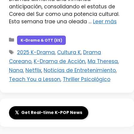
anticipación, consolidando el estatus de
Corea del Sur como una potencia cultural.
Esta semana trae una oleada …
Leer más
Categorías
K-Drama & OTT (ES)
Etiquetas
2025 K-Drama
,
Cultura K
,
Drama
Coreano
,
K-Drama de Acción
,
Ma Theresa
,
Nana
,
Netflix
,
Noticias de Entretenimiento
,
Teach You a Lesson
,
Thriller Psicológico
𝕏
Get Real-time K-POP News