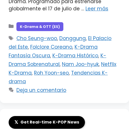
Drama. Programado para estrenarse
globalmente el 17 de julio de …
Leer más
Categorías
K-Drama & OTT (ES)
Etiquetas
Cho Seung-woo
,
Donggung
,
El Palacio
del Este
,
Folclore Coreano
,
K-Drama
Fantasía Oscura
,
K-Drama Histórico
,
K-
Drama Sobrenatural
,
Nam Joo-hyuk
,
Netflix
K-Drama
,
Roh Yoon-seo
,
Tendencias K-
drama
Deja un comentario
𝕏
Get Real-time K-POP News