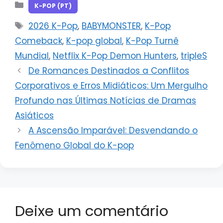
Categorias
K-POP (PT)
Tags
2026 K-Pop
,
BABYMONSTER
,
K-Pop
Comeback
,
K-pop global
,
K-Pop Turnê
Mundial
,
Netflix K-Pop Demon Hunters
,
tripleS
De Romances Destinados a Conflitos
Corporativos e Erros Midiáticos: Um Mergulho
Profundo nas Últimas Notícias de Dramas
Asiáticos
A Ascensão Imparável: Desvendando o
Fenômeno Global do K-pop
Deixe um comentário