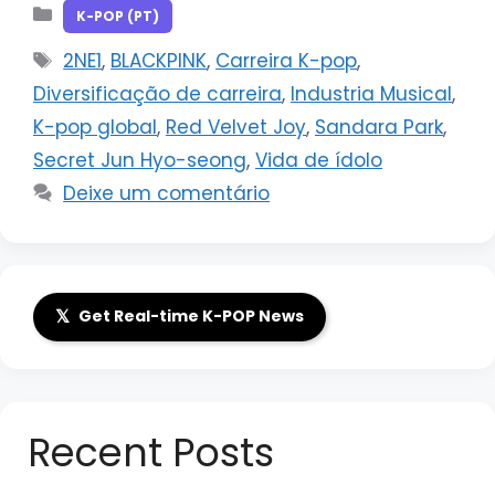
Categorias
K-POP (PT)
Tags
2NE1
,
BLACKPINK
,
Carreira K-pop
,
Diversificação de carreira
,
Industria Musical
,
K-pop global
,
Red Velvet Joy
,
Sandara Park
,
Secret Jun Hyo-seong
,
Vida de ídolo
Deixe um comentário
𝕏
Get Real-time K-POP News
Recent Posts