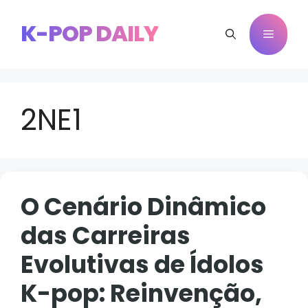
Pular
para
K-POP DAILY
Menu
o
conteúdo
2NE1
O Cenário Dinâmico
das Carreiras
Evolutivas de Ídolos
K-pop: Reinvenção,