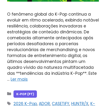
O fenômeno global do K-Pop continua a
evoluir em ritmo acelerado, exibindo notável
resiliência, colaborações inovadoras e
estratégias de conteúdo dinâmicas. De
comebacks altamente antecipados após
períodos desafiadores a parcerias
revolucionárias de merchandising e novos
formatos de entretenimento digital, os
últimos desenvolvimentos pintam um
quadro vívido da natureza multifacetada
das **tendências da indústria K-Pop**. Este
…
Ler mais
Categorias
K-POP (PT)
Tags
2026 K-Pop
,
ADOR
,
CASETiFY
,
HUNTR/X
,
K-