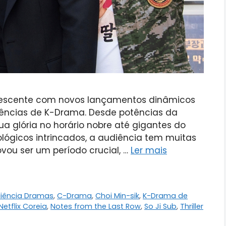
rvescente com novos lançamentos dinâmicos
ências de K-Drama. Desde potências da
ua glória no horário nobre até gigantes do
ológicos intrincados, a audiência tem muitas
vou ser um período crucial, …
Ler mais
iência Dramas
,
C-Drama
,
Choi Min-sik
,
K-Drama de
Netflix Coreia
,
Notes from the Last Row
,
So Ji Sub
,
Thriller