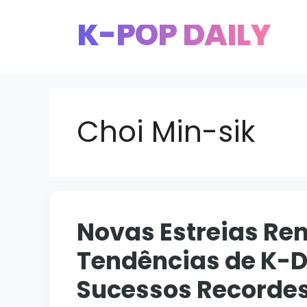
Pular
K-POP DAILY
para
o
conteúdo
Choi Min-sik
Novas Estreias R
Tendências de K-D
Sucessos Recordes 