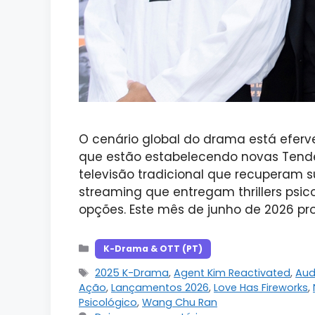
O cenário global do drama está efe
que estão estabelecendo novas Tend
televisão tradicional que recuperam s
streaming que entregam thrillers psic
opções. Este mês de junho de 2026 pro
Categorias
K-Drama & OTT (PT)
Tags
2025 K-Drama
,
Agent Kim Reactivated
,
Aud
Ação
,
Lançamentos 2026
,
Love Has Fireworks
,
Psicológico
,
Wang Chu Ran