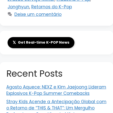
Jonghyun
,
Retornos do K-Pop
Deixe um comentário
𝕏
Get Real-time K-POP News
Recent Posts
Agosto Aquece: NEXZ e Kim Jaejoong Lideram
Explosivos K-Pop Summer Comebacks
Stray Kids Acende a Antecipação Global com
o Retorno de “THIS & THAT”: Um Mergulho