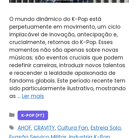
O mundo dinâmico do K-Pop está
perpetuamente em movimento, um ciclo
implacável de inovação, antecipação e,
crucialmente, retornos do K-Pop. Esses
momentos não são apenas sobre novas
músicas; são eventos cruciais que podem
redefinir carreiras, introduzir novos talentos
e reacender a lealdade apaixonada de
fandoms globais. Este período recente tem
sido particularmente ilustrativo, mostrando
as …
Ler mais
Categorias
K-POP (PT)
Tags
AHOF
,
CRAVITY
,
Cultura Fan
,
Estreia Solo
,
Evasão Serviço Militar
,
Industria K-Pop
,