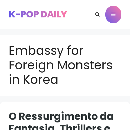
Pular
para
K-POP DAILY
Menu
o
conteúdo
Embassy for
Foreign Monsters
in Korea
O Ressurgimento da
Fantasia, Thrillers e