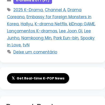
K-Drama & OTT (PT)
Tags
2025 K-Drama
,
Channel A
,
Drama
Coreano
,
Embassy for Foreign Monsters in
Korea
,
Hallyu
,
K-drama Netflix
,
kiDnap GAME
,
Lançamentos K-dramas
,
Lee Joon Gi
,
Lee
Junho
,
Namkoong Min
,
Park Eun-bin
,
Spooky
in Love
,
tvN
Deixe um comentário
𝕏
Get Real-time K-POP News