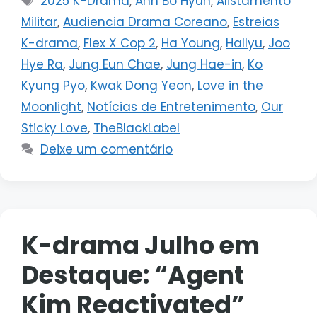
2025 K-Drama
,
Ahn Bo Hyun
,
Alistamento
Militar
,
Audiencia Drama Coreano
,
Estreias
K-drama
,
Flex X Cop 2
,
Ha Young
,
Hallyu
,
Joo
Hye Ra
,
Jung Eun Chae
,
Jung Hae-in
,
Ko
Kyung Pyo
,
Kwak Dong Yeon
,
Love in the
Moonlight
,
Notícias de Entretenimento
,
Our
Sticky Love
,
TheBlackLabel
Deixe um comentário
K-drama Julho em
Destaque: “Agent
Kim Reactivated”