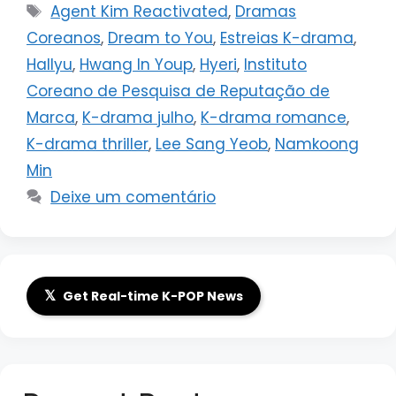
Tags
Agent Kim Reactivated
,
Dramas
Coreanos
,
Dream to You
,
Estreias K-drama
,
Hallyu
,
Hwang In Youp
,
Hyeri
,
Instituto
Coreano de Pesquisa de Reputação de
Marca
,
K-drama julho
,
K-drama romance
,
K-drama thriller
,
Lee Sang Yeob
,
Namkoong
Min
Deixe um comentário
𝕏
Get Real-time K-POP News