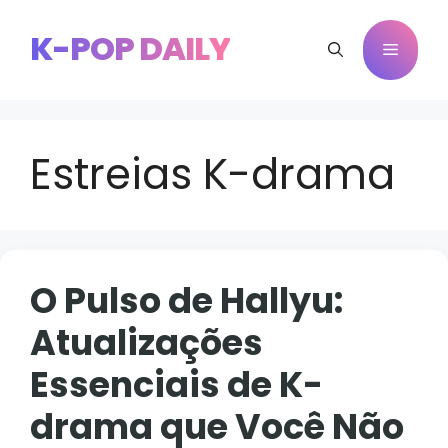
Pular
para
K-POP DAILY
Menu
o
conteúdo
Estreias K-drama
O Pulso de Hallyu:
Atualizações
Essenciais de K-
drama que Você Não