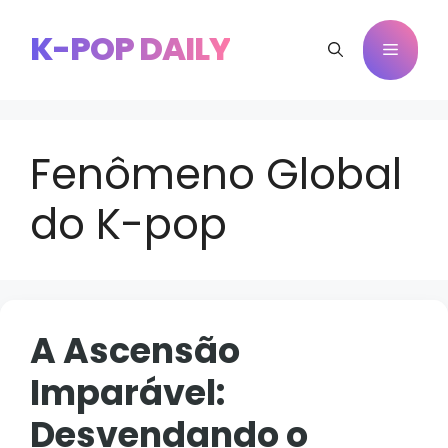
Pular
para
K-POP DAILY
Menu
o
conteúdo
Fenômeno Global
do K-pop
A Ascensão
Imparável:
Desvendando o