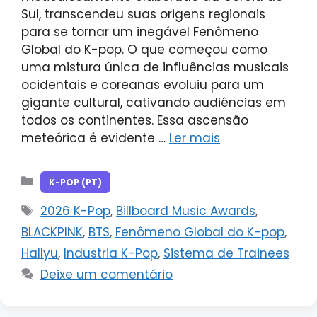
Sul, transcendeu suas origens regionais
para se tornar um inegável Fenômeno
Global do K-pop. O que começou como
uma mistura única de influências musicais
ocidentais e coreanas evoluiu para um
gigante cultural, cativando audiências em
todos os continentes. Essa ascensão
meteórica é evidente …
Ler mais
Categorias
K-POP (PT)
Tags
2026 K-Pop
,
Billboard Music Awards
,
BLACKPINK
,
BTS
,
Fenômeno Global do K-pop
,
Hallyu
,
Industria K-Pop
,
Sistema de Trainees
Deixe um comentário