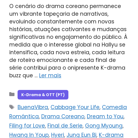
O cenário do drama coreano permanece
um vibrante tapeçaria de narrativas,
evoluindo constantemente com novas
histórias, atuações cativantes e mudanças
significativas no engajamento do público. À
medida que o interesse global na Hallyu se
intensifica, cada nova estreia, cada leitura
de roteiro emocionante e cada final de
série contribui para o onipresente K-drama
buzz que …
Ler mais
Categorias
K-Drama & OTT (PT)
Tags
BuenaVibra
,
Cabbage Your Life
,
Comedia
Romántica
,
Drama Coreano
,
Dream to You
,
Filing for Love
,
Final de Serie
,
Gong Myoung
,
Hwang In Youp
,
Hyeri
,
Jung Eun Bi
,
K-drama