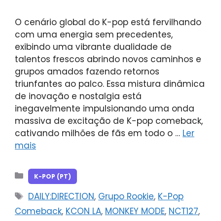
O cenário global do K-pop está fervilhando
com uma energia sem precedentes,
exibindo uma vibrante dualidade de
talentos frescos abrindo novos caminhos e
grupos amados fazendo retornos
triunfantes ao palco. Essa mistura dinâmica
de inovação e nostalgia está
inegavelmente impulsionando uma onda
massiva de excitação de K-pop comeback,
cativando milhões de fãs em todo o …
Ler
mais
Categorias
K-POP (PT)
Tags
DAILY:DIRECTION
,
Grupo Rookie
,
K-Pop
Comeback
,
KCON LA
,
MONKEY MODE
,
NCT127
,