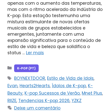
apenas com o aumento das temperaturas,
mas com o ritmo acelerado da indústria do
K-pop. Esta estação testemunha uma
mistura estimulante de novas ofertas
musicais de grupos estabelecidos e
emergentes, juntamente com uma
expansão significativa para o conteúdo de
estilo de vida e beleza que solidifica o
status …
Ler mais
Categorias
K-POP (PT)
Tags
BOYNEXTDOOR
,
Estilo de Vida de Idols
,
Evan
,
Hearts2Hearts
,
Ídolos de K-pop
,
K-
Beauty
,
K-pop Sucessos de Verão
,
Mnet Plus
,
RIIZE
,
Tendencias K-pop 2026
,
YZKZ
Deixe um comentário