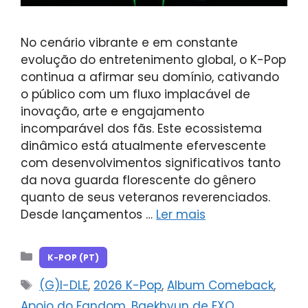
No cenário vibrante e em constante
evolução do entretenimento global, o K-Pop
continua a afirmar seu domínio, cativando
o público com um fluxo implacável de
inovação, arte e engajamento
incomparável dos fãs. Este ecossistema
dinâmico está atualmente efervescente
com desenvolvimentos significativos tanto
da nova guarda florescente do gênero
quanto de seus veteranos reverenciados.
Desde lançamentos …
Ler mais
Categorias
K-POP (PT)
Tags
(G)I-DLE
,
2026 K-Pop
,
Album Comeback
,
Apoio do Fandom
,
Baekhyun de EXO
,