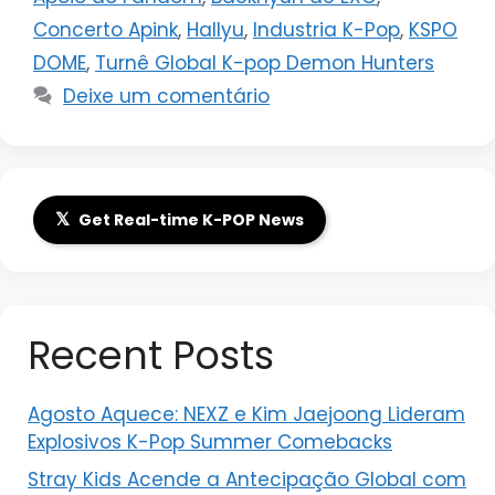
Concerto Apink
,
Hallyu
,
Industria K-Pop
,
KSPO
DOME
,
Turnê Global K-pop Demon Hunters
Deixe um comentário
𝕏
Get Real-time K-POP News
Recent Posts
Agosto Aquece: NEXZ e Kim Jaejoong Lideram
Explosivos K-Pop Summer Comebacks
Stray Kids Acende a Antecipação Global com