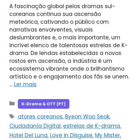
A fascinação global pelos dramas sul-
coreanos continua sua ascensão
meteórica, cativando o público com
narrativas envolventes, visuais
deslumbrantes e, o mais importante, um
incrível elenco de talentosas estrelas de K-
drama. De lendas estabelecidas a novos
rostos em ascensão, a indústria é um
ecossistema vibrante onde o brilhantismo
artístico e o engajamento dos fãs se unem.
…
Ler mais
Categorias
K-Drama & OTT (PT)
Tags
atores coreanos
,
Byeon Woo Seok
,
Ciudadanía Digital
,
estrelas de K-drama
,
Hotel Del Luna
,
Love in Disguise
,
My Mister
,