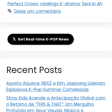
Perfect Crown
,
rankings K-drama
,
Seol In Ah
Deixe um comentário
𝕏
Get Real-time K-POP News
Recent Posts
Agosto Aquece: NEXZ e Kim Jaejoong Lideram
Explosivos K-Pop Summer Comebacks
Stray Kids Acende a Antecipação Global com
o Retorno de “THIS & THAT”: Um Mergulho
Profundo em Seus Visuais, Música e