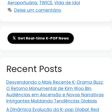
Aeroportuária
,
TWICE
,
Vida de Idol
Deixe um comentário
𝕏
Get Real-time K-POP News
Recent Posts
Desvendando o Mais Recente K-Drama Buzz:
O Retorno Monumental de Kim Woo Bin,
Audiências em Ascensão e Novas Narrativas
Intrigantes Moldando Tendências Globais
A Dinâmica Evolução do K-pop Global: Red