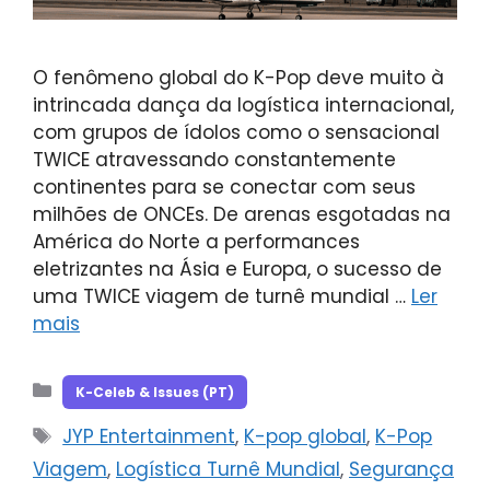
O fenômeno global do K-Pop deve muito à
intrincada dança da logística internacional,
com grupos de ídolos como o sensacional
TWICE atravessando constantemente
continentes para se conectar com seus
milhões de ONCEs. De arenas esgotadas na
América do Norte a performances
eletrizantes na Ásia e Europa, o sucesso de
uma TWICE viagem de turnê mundial …
Ler
mais
Categorias
K-Celeb & Issues (PT)
Tags
JYP Entertainment
,
K-pop global
,
K-Pop
Viagem
,
Logística Turnê Mundial
,
Segurança