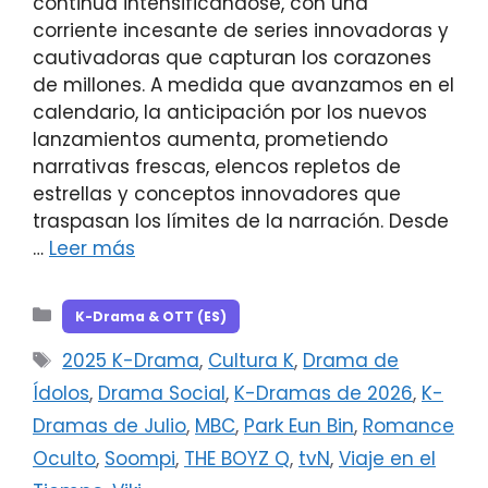
continúa intensificándose, con una
corriente incesante de series innovadoras y
cautivadoras que capturan los corazones
de millones. A medida que avanzamos en el
calendario, la anticipación por los nuevos
lanzamientos aumenta, prometiendo
narrativas frescas, elencos repletos de
estrellas y conceptos innovadores que
traspasan los límites de la narración. Desde
…
Leer más
Categorías
K-Drama & OTT (ES)
Etiquetas
2025 K-Drama
,
Cultura K
,
Drama de
Ídolos
,
Drama Social
,
K-Dramas de 2026
,
K-
Dramas de Julio
,
MBC
,
Park Eun Bin
,
Romance
Oculto
,
Soompi
,
THE BOYZ Q
,
tvN
,
Viaje en el