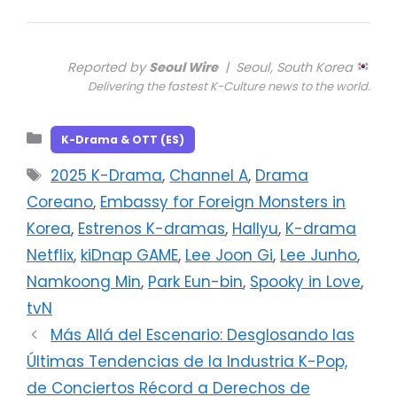
Reported by
Seoul Wire
| Seoul, South Korea
Delivering the fastest K-Culture news to the world.
Categorías
K-Drama & OTT (ES)
Etiquetas
2025 K-Drama
,
Channel A
,
Drama
Coreano
,
Embassy for Foreign Monsters in
Korea
,
Estrenos K-dramas
,
Hallyu
,
K-drama
Netflix
,
kiDnap GAME
,
Lee Joon Gi
,
Lee Junho
,
Namkoong Min
,
Park Eun-bin
,
Spooky in Love
,
tvN
Más Allá del Escenario: Desglosando las
Últimas Tendencias de la Industria K-Pop,
de Conciertos Récord a Derechos de