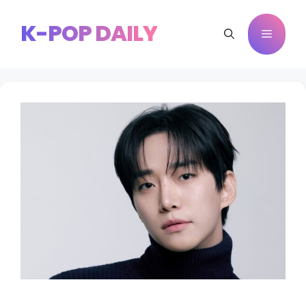
Saltar
al
K-POP DAILY
Menú
contenido