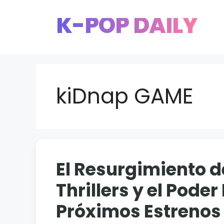
Saltar
K-POP DAILY
al
contenido
kiDnap GAME
El Resurgimiento de
Thrillers y el Pode
Próximos Estreno