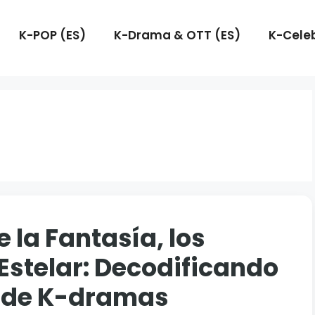
K-POP (ES)
K-Drama & OTT (ES)
K-Celeb
 la Fantasía, los
r Estelar: Decodificando
s de K-dramas