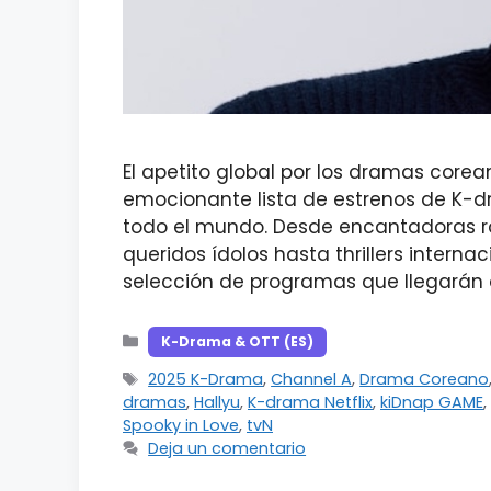
El apetito global por los dramas core
emocionante lista de estrenos de K-dr
todo el mundo. Desde encantadoras r
queridos ídolos hasta thrillers interna
selección de programas que llegarán 
Categorías
K-Drama & OTT (ES)
Etiquetas
2025 K-Drama
,
Channel A
,
Drama Coreano
dramas
,
Hallyu
,
K-drama Netflix
,
kiDnap GAME
,
Spooky in Love
,
tvN
Deja un comentario