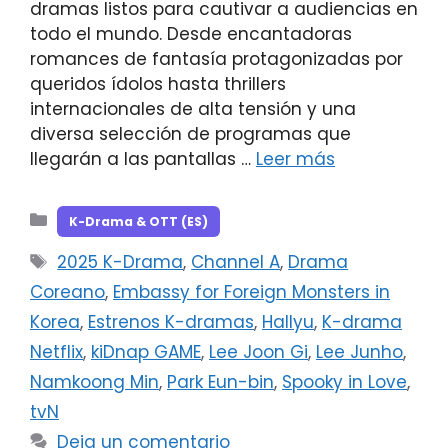
dramas listos para cautivar a audiencias en
todo el mundo. Desde encantadoras
romances de fantasía protagonizadas por
queridos ídolos hasta thrillers
internacionales de alta tensión y una
diversa selección de programas que
llegarán a las pantallas …
Leer más
Categorías
K-Drama & OTT (ES)
Etiquetas
2025 K-Drama
,
Channel A
,
Drama
Coreano
,
Embassy for Foreign Monsters in
Korea
,
Estrenos K-dramas
,
Hallyu
,
K-drama
Netflix
,
kiDnap GAME
,
Lee Joon Gi
,
Lee Junho
,
Namkoong Min
,
Park Eun-bin
,
Spooky in Love
,
tvN
Deja un comentario