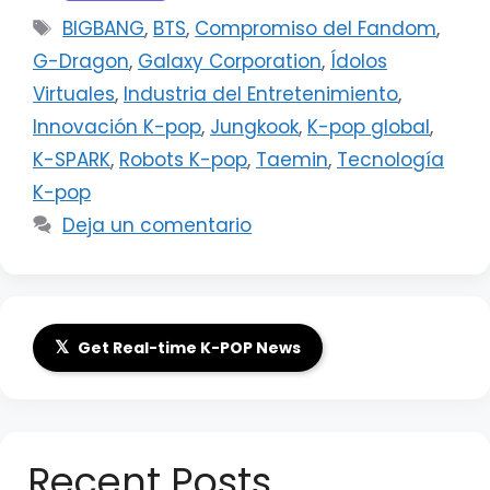
Etiquetas
BIGBANG
,
BTS
,
Compromiso del Fandom
,
G-Dragon
,
Galaxy Corporation
,
Ídolos
Virtuales
,
Industria del Entretenimiento
,
Innovación K-pop
,
Jungkook
,
K-pop global
,
K-SPARK
,
Robots K-pop
,
Taemin
,
Tecnología
K-pop
Deja un comentario
𝕏
Get Real-time K-POP News
Recent Posts