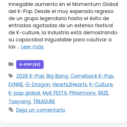
innegable aumento en el Momentum Global
del K-Pop. Desde el muy esperado regreso
de un grupo legendario hasta el éxito de
entradas agotadas de un extenso festival
de K-culture, la industria está demostrando
su capacidad inigualable para cautivar a
las …
Leer más
Categorías
K-POP (ES)
Etiquetas
2026 K-Pop
,
Big Bang
,
Comeback K-Pop
,
EVNNE
,
G-Dragon
,
Hearts2Hearts
,
K-Culture
,
K-pop global
,
MyK FESTA
,
P1Harmony
,
RIIZE
,
Taeyang
,
TREASURE
Deja un comentario