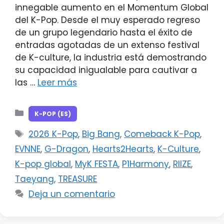
innegable aumento en el Momentum Global
del K-Pop. Desde el muy esperado regreso
de un grupo legendario hasta el éxito de
entradas agotadas de un extenso festival
de K-culture, la industria está demostrando
su capacidad inigualable para cautivar a
las …
Leer más
Categorías
K-POP (ES)
Etiquetas
2026 K-Pop
,
Big Bang
,
Comeback K-Pop
,
EVNNE
,
G-Dragon
,
Hearts2Hearts
,
K-Culture
,
K-pop global
,
MyK FESTA
,
P1Harmony
,
RIIZE
,
Taeyang
,
TREASURE
Deja un comentario