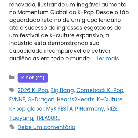
renovada, ilustrando um inegável aumento
no Momentum Global do K-Pop. Desde o tão
aguardado retorno de um grupo lendário
até o sucesso de ingressos esgotados de
um festival de K-culture expansivo, a
indústria está demonstrando sua
capacidade incomparável de cativar
audiências em todo o mundo. …
Ler mais
Categorias
K-POP (PT)
Tags
2026 K-Pop
,
Big Bang
,
Comeback K-Pop
,
EVNNE
,
G-Dragon
,
Hearts2Hearts
,
K-Culture
,
K-pop global
,
MyK FESTA
,
P1Harmony
,
RIIZE
,
Taeyang
,
TREASURE
Deixe um comentário