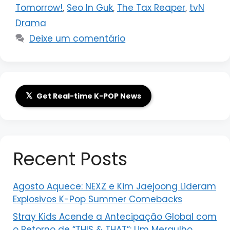
Tomorrow!
,
Seo In Guk
,
The Tax Reaper
,
tvN
Drama
Deixe um comentário
𝕏
Get Real-time K-POP News
Recent Posts
Agosto Aquece: NEXZ e Kim Jaejoong Lideram
Explosivos K-Pop Summer Comebacks
Stray Kids Acende a Antecipação Global com
o Retorno de “THIS & THAT”: Um Mergulho