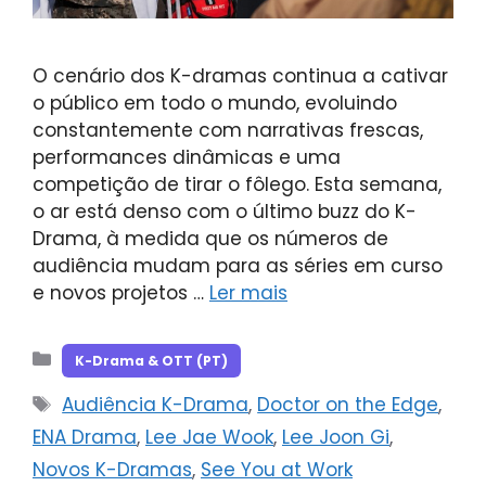
O cenário dos K-dramas continua a cativar
o público em todo o mundo, evoluindo
constantemente com narrativas frescas,
performances dinâmicas e uma
competição de tirar o fôlego. Esta semana,
o ar está denso com o último buzz do K-
Drama, à medida que os números de
audiência mudam para as séries em curso
e novos projetos …
Ler mais
Categorias
K-Drama & OTT (PT)
Tags
Audiência K-Drama
,
Doctor on the Edge
,
ENA Drama
,
Lee Jae Wook
,
Lee Joon Gi
,
Novos K-Dramas
,
See You at Work