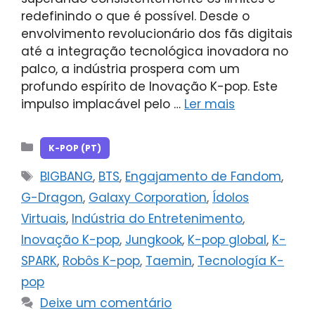
redefinindo o que é possível. Desde o
envolvimento revolucionário dos fãs digitais
até a integração tecnológica inovadora no
palco, a indústria prospera com um
profundo espírito de Inovação K-pop. Este
impulso implacável pelo …
Ler mais
Categorias
K-POP (PT)
Tags
BIGBANG
,
BTS
,
Engajamento de Fandom
,
G-Dragon
,
Galaxy Corporation
,
Ídolos
Virtuais
,
Indústria do Entretenimento
,
Inovação K-pop
,
Jungkook
,
K-pop global
,
K-
SPARK
,
Robôs K-pop
,
Taemin
,
Tecnología K-
pop
Deixe um comentário