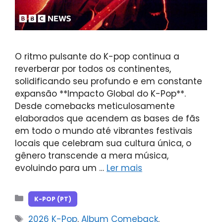
O ritmo pulsante do K-pop continua a
reverberar por todos os continentes,
solidificando seu profundo e em constante
expansão **Impacto Global do K-Pop**.
Desde comebacks meticulosamente
elaborados que acendem as bases de fãs
em todo o mundo até vibrantes festivais
locais que celebram sua cultura única, o
gênero transcende a mera música,
evoluindo para um …
Ler mais
Categorias
K-POP (PT)
Tags
2026 K-Pop
,
Album Comeback
,