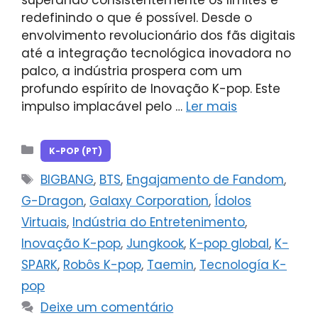
redefinindo o que é possível. Desde o
envolvimento revolucionário dos fãs digitais
até a integração tecnológica inovadora no
palco, a indústria prospera com um
profundo espírito de Inovação K-pop. Este
impulso implacável pelo …
Ler mais
Categorias
K-POP (PT)
Tags
BIGBANG
,
BTS
,
Engajamento de Fandom
,
G-Dragon
,
Galaxy Corporation
,
Ídolos
Virtuais
,
Indústria do Entretenimento
,
Inovação K-pop
,
Jungkook
,
K-pop global
,
K-
SPARK
,
Robôs K-pop
,
Taemin
,
Tecnología K-
pop
Deixe um comentário