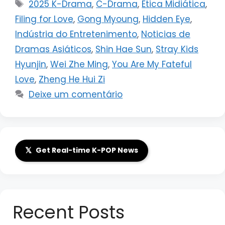
Tags
2025 K-Drama
,
C-Drama
,
Ética Midiática
,
Filing for Love
,
Gong Myoung
,
Hidden Eye
,
Indústria do Entretenimento
,
Noticias de
Dramas Asiáticos
,
Shin Hae Sun
,
Stray Kids
Hyunjin
,
Wei Zhe Ming
,
You Are My Fateful
Love
,
Zheng He Hui Zi
Deixe um comentário
𝕏
Get Real-time K-POP News
Recent Posts