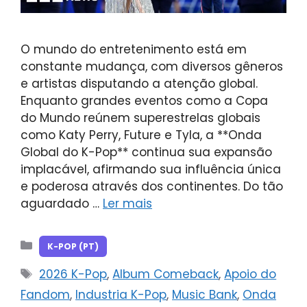
O mundo do entretenimento está em
constante mudança, com diversos gêneros
e artistas disputando a atenção global.
Enquanto grandes eventos como a Copa
do Mundo reúnem superestrelas globais
como Katy Perry, Future e Tyla, a **Onda
Global do K-Pop** continua sua expansão
implacável, afirmando sua influência única
e poderosa através dos continentes. Do tão
aguardado …
Ler mais
Categorias
K-POP (PT)
Tags
2026 K-Pop
,
Album Comeback
,
Apoio do
Fandom
,
Industria K-Pop
,
Music Bank
,
Onda