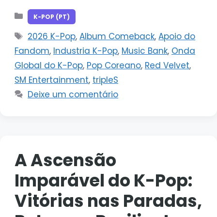
Categorias
K-POP (PT)
Tags
2026 K-Pop
,
Album Comeback
,
Apoio do
Fandom
,
Industria K-Pop
,
Music Bank
,
Onda
Global do K-Pop
,
Pop Coreano
,
Red Velvet
,
SM Entertainment
,
tripleS
Deixe um comentário
A Ascensão
Imparável do K-Pop:
Vitórias nas Paradas,