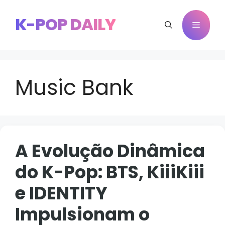
Pular
para
K-POP DAILY
Menu
o
conteúdo
Music Bank
A Evolução Dinâmica
do K-Pop: BTS, KiiiKiii
e IDENTITY
Impulsionam o