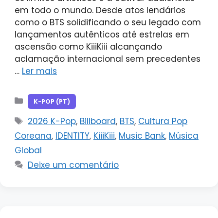
em todo o mundo. Desde atos lendários
como o BTS solidificando o seu legado com
lançamentos autênticos até estrelas em
ascensão como KiiiKiii alcançando
aclamação internacional sem precedentes
…
Ler mais
Categorias
K-POP (PT)
Tags
2026 K-Pop
,
Billboard
,
BTS
,
Cultura Pop
Coreana
,
IDENTITY
,
KiiiKiii
,
Music Bank
,
Música
Global
Deixe um comentário