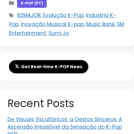
Categorias
K-POP (PT)
Tags
82MAJOR
,
Evolução K-Pop
,
Industria K-
Pop
,
Inovação Musical K-pop
,
Music Bank
,
SM
Entertainment
,
Sumi Jo
𝕏
Get Real-time K-POP News
Recent Posts
De Visuais ‘Escultóricos’ a Gestos Sinceros: A
Ascensão Irresistível da Sensação do K-Pop