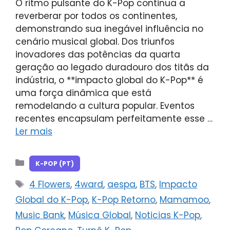
O ritmo pulsante do K-Pop continua a
reverberar por todos os continentes,
demonstrando sua inegável influência no
cenário musical global. Dos triunfos
inovadores das potências da quarta
geração ao legado duradouro dos titãs da
indústria, o **impacto global do K-Pop** é
uma força dinâmica que está
remodelando a cultura popular. Eventos
recentes encapsulam perfeitamente esse …
Ler mais
Categorias
K-POP (PT)
Tags
4 Flowers
,
4ward
,
aespa
,
BTS
,
Impacto
Global do K-Pop
,
K-Pop Retorno
,
Mamamoo
,
Music Bank
,
Música Global
,
Noticias K-Pop
,