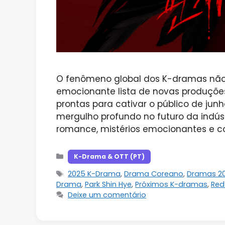
O fenômeno global dos K-dramas não
emocionante lista de novas produçõe
prontas para cativar o público de jun
mergulho profundo no futuro da indús
romance, mistérios emocionantes e co
Categorias
K-Drama & OTT (PT)
Tags
2025 K-Drama
,
Drama Coreano
,
Dramas 2
Drama
,
Park Shin Hye
,
Próximos K-dramas
,
Red
Deixe um comentário