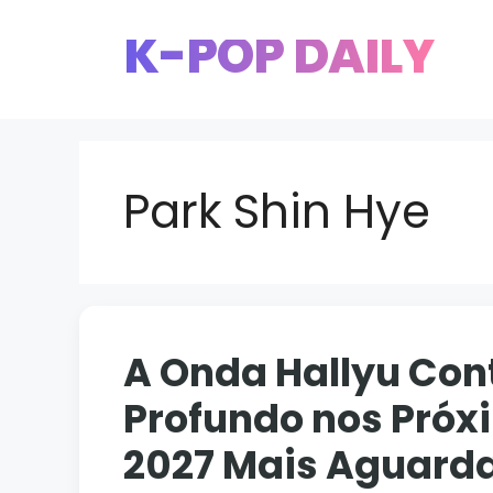
Pular
K-POP DAILY
para
o
conteúdo
Park Shin Hye
A Onda Hallyu Con
Profundo nos Pró
2027 Mais Aguard