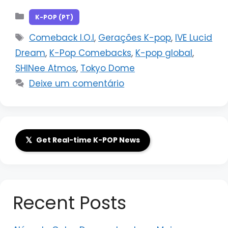
Categorias
K-POP (PT)
Tags
Comeback I.O.I
,
Gerações K-pop
,
IVE Lucid
Dream
,
K-Pop Comebacks
,
K-pop global
,
SHINee Atmos
,
Tokyo Dome
Deixe um comentário
𝕏
Get Real-time K-POP News
Recent Posts