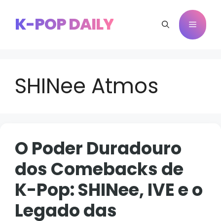
Pular
para
K-POP DAILY
Menu
o
conteúdo
SHINee Atmos
O Poder Duradouro
dos Comebacks de
K-Pop: SHINee, IVE e o
Legado das