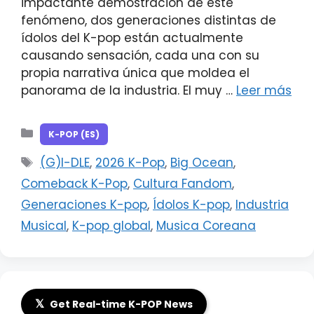
impactante demostración de este
fenómeno, dos generaciones distintas de
ídolos del K-pop están actualmente
causando sensación, cada una con su
propia narrativa única que moldea el
panorama de la industria. El muy …
Leer más
Categorías
K-POP (ES)
Etiquetas
(G)I-DLE
,
2026 K-Pop
,
Big Ocean
,
Comeback K-Pop
,
Cultura Fandom
,
Generaciones K-pop
,
Ídolos K-pop
,
Industria
Musical
,
K-pop global
,
Musica Coreana
𝕏
Get Real-time K-POP News