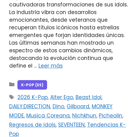
cautivadoras transformaciones de sus idols.
La industria vibra con desarrollos
emocionantes, desde veteranos que
recuperan títulos icónicos hasta estrellas
emergentes que forjan identidades únicas.
Las últimas semanas han mostrado un
espectro de estos cambios dinámicos,
destacando la evolución continua que
define el …
Leer más
Categorías
K-POP (ES)
Etiquetas
2026 K-Pop
,
Alter Ego
,
Beast Idol
,
DAILY:DIRECTION
,
Dino
,
Gilboard
,
MONKEY
MODE
,
Musica Coreana
,
Nichkhun
,
Picheolin
,
Regresos de Idols
,
SEVENTEEN
,
Tendencias K-
Pop