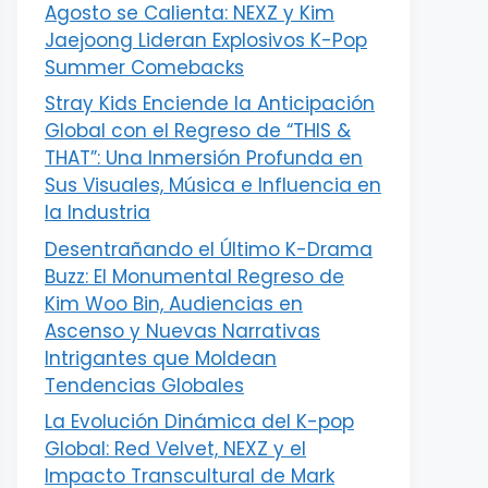
Agosto se Calienta: NEXZ y Kim
Jaejoong Lideran Explosivos K-Pop
Summer Comebacks
Stray Kids Enciende la Anticipación
Global con el Regreso de “THIS &
THAT”: Una Inmersión Profunda en
Sus Visuales, Música e Influencia en
la Industria
Desentrañando el Último K-Drama
Buzz: El Monumental Regreso de
Kim Woo Bin, Audiencias en
Ascenso y Nuevas Narrativas
Intrigantes que Moldean
Tendencias Globales
La Evolución Dinámica del K-pop
Global: Red Velvet, NEXZ y el
Impacto Transcultural de Mark