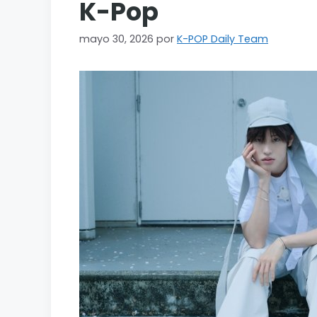
K-Pop
mayo 30, 2026
por
K-POP Daily Team