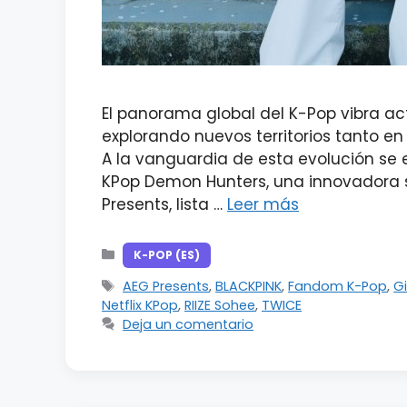
El panorama global del K-Pop vibra a
explorando nuevos territorios tanto en 
A la vanguardia de esta evolución se 
KPop Demon Hunters, una innovadora se
Presents, lista …
Leer más
Categorías
K-POP (ES)
Etiquetas
AEG Presents
,
BLACKPINK
,
Fandom K-Pop
,
G
Netflix KPop
,
RIIZE Sohee
,
TWICE
Deja un comentario