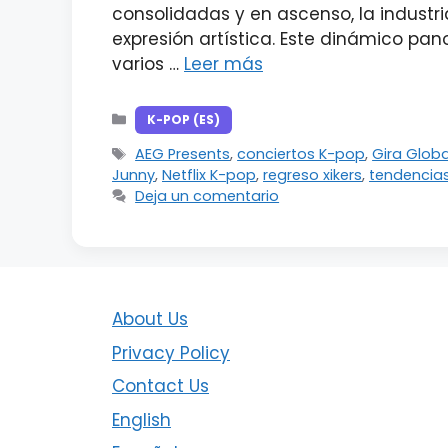
consolidadas y en ascenso, la industri
expresión artística. Este dinámico p
varios …
Leer más
Categorías
K-POP (ES)
Etiquetas
AEG Presents
,
conciertos K-pop
,
Gira Glob
Junny
,
Netflix K-pop
,
regreso xikers
,
tendencias
Deja un comentario
About Us
Privacy Policy
Contact Us
English