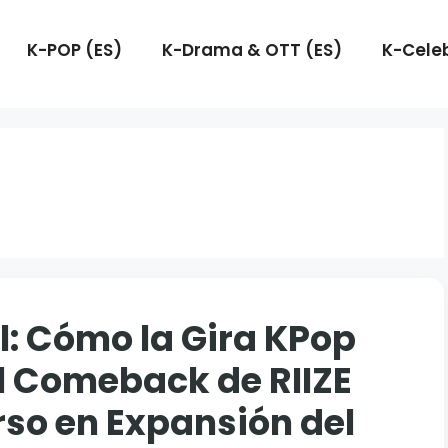
K-POP (ES)
K-Drama & OTT (ES)
K-Celeb
l: Cómo la Gira KPop
l Comeback de RIIZE
rso en Expansión del