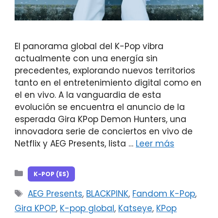
El panorama global del K-Pop vibra
actualmente con una energía sin
precedentes, explorando nuevos territorios
tanto en el entretenimiento digital como en
el en vivo. A la vanguardia de esta
evolución se encuentra el anuncio de la
esperada Gira KPop Demon Hunters, una
innovadora serie de conciertos en vivo de
Netflix y AEG Presents, lista …
Leer más
Categorías
K-POP (ES)
Etiquetas
AEG Presents
,
BLACKPINK
,
Fandom K-Pop
,
Gira KPOP
,
K-pop global
,
Katseye
,
KPop