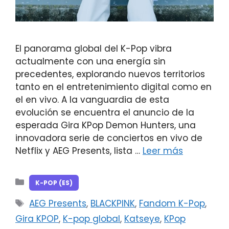
El panorama global del K-Pop vibra
actualmente con una energía sin
precedentes, explorando nuevos territorios
tanto en el entretenimiento digital como en
el en vivo. A la vanguardia de esta
evolución se encuentra el anuncio de la
esperada Gira KPop Demon Hunters, una
innovadora serie de conciertos en vivo de
Netflix y AEG Presents, lista …
Leer más
Categorías
K-POP (ES)
Etiquetas
AEG Presents
,
BLACKPINK
,
Fandom K-Pop
,
Gira KPOP
,
K-pop global
,
Katseye
,
KPop